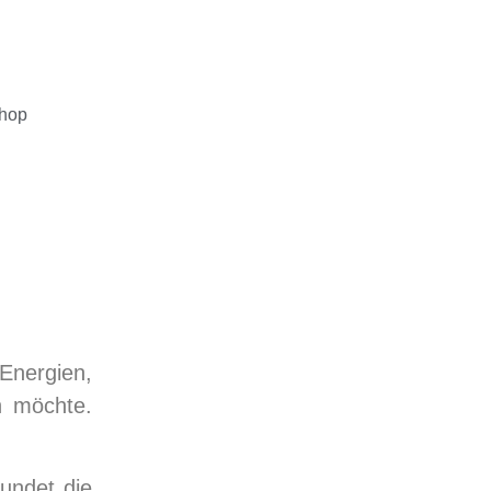
hop
Energien,
n möchte.
undet die